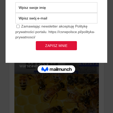
TAURONA rozpoczęła pracę
EKOLOGIA
VEOLIA
WIDEO
Fundacja Veolia Polska partnerem
projektu „Na tropie zwierząt
warszawskich”