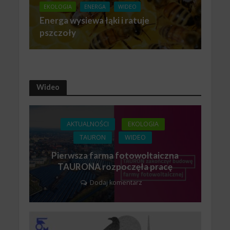
EKOLOGIA
ENERGA
WIDEO
Energa wysiewa łąki i ratuje
pszczoły
Wideo
AKTUALNOŚCI
EKOLOGIA
TAURON
WIDEO
Pierwsza farma fotowoltaiczna
TAURONA rozpoczęła pracę
Dodaj komentarz