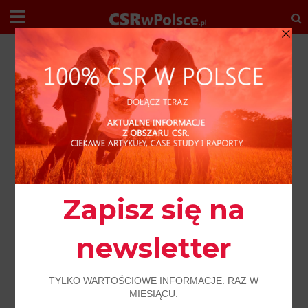
R E D A K C J A P O L E C A
AKTUALNOŚCI
EKOLOGIA
TAURON
WIDEO
Pierwsza farma fotowoltaiczna