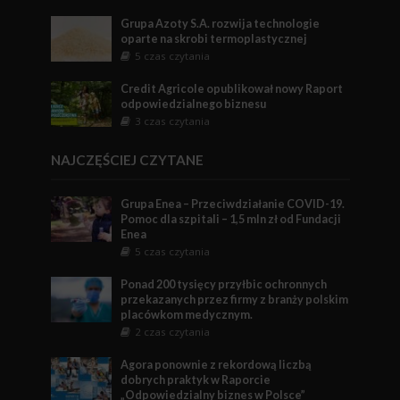
Grupa Azoty S.A. rozwija technologie
oparte na skrobi termoplastycznej
5 czas czytania
Credit Agricole opublikował nowy Raport
odpowiedzialnego biznesu
3 czas czytania
NAJCZĘŚCIEJ CZYTANE
Grupa Enea – Przeciwdziałanie COVID-19.
Pomoc dla szpitali – 1,5 mln zł od Fundacji
Enea
5 czas czytania
Ponad 200 tysięcy przyłbic ochronnych
przekazanych przez firmy z branży polskim
placówkom medycznym.
2 czas czytania
Agora ponownie z rekordową liczbą
dobrych praktyk w Raporcie
„Odpowiedzialny biznes w Polsce”