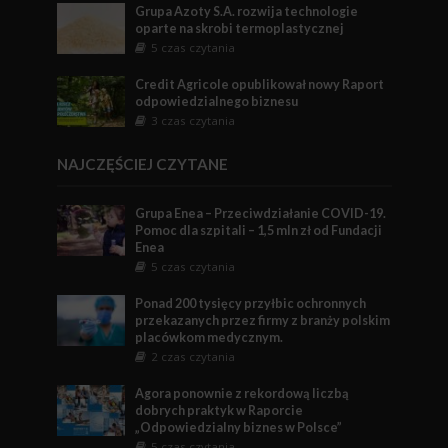
Grupa Azoty S.A. rozwija technologie
oparte na skrobi termoplastycznej
5 czas czytania
Credit Agricole opublikował nowy Raport
odpowiedzialnego biznesu
3 czas czytania
NAJCZĘŚCIEJ CZYTANE
Grupa Enea – Przeciwdziałanie COVID-19.
Pomoc dla szpitali – 1,5 mln zł od Fundacji
Enea
5 czas czytania
Ponad 200 tysięcy przyłbic ochronnych
przekazanych przez firmy z branży polskim
placówkom medycznym.
2 czas czytania
Agora ponownie z rekordową liczbą
dobrych praktyk w Raporcie
„Odpowiedzialny biznes w Polsce”
5 czas czytania