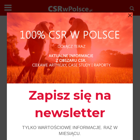
R E D A K C J A P O L E C A
AKTUALNOŚCI
BNP PARIBAS
PRO BONO
SPOŁECZEŃSTWO
#JamaisSansElles: 100 kluczowych
menadżerów Grupy BNP Paribas
dołączyło do inicjatywy na rzecz