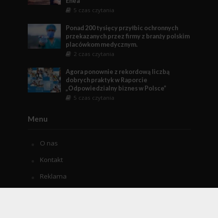
Enea
5 czas czytania
Ponad 200 tysięcy przyłbic ochronnych
przekazanych przez firmy z branży polskim
placówkom medycznym.
2 czas czytania
Agora ponownie z rekordową liczbą
dobrych praktyk w Raporcie
„Odpowiedzialny biznes w Polsce”
5 czas czytania
Menu
O nas
Kontakt
Reklama
Polityka prywatności
Corporate Social Responsibility – CSR