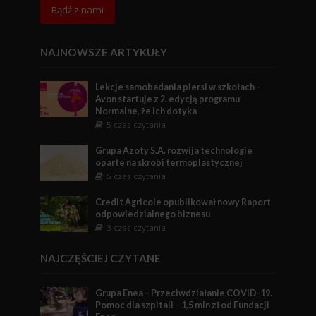
Bądź z nami
NAJNOWSZE ARTYKUŁY
Lekcje samobadania piersi w szkołach –
Avon startuje z 2. edycją programu
Normalne, że ich dotyka
5 czas czytania
Grupa Azoty S.A. rozwija technologie
oparte na skrobi termoplastycznej
5 czas czytania
Credit Agricole opublikował nowy Raport
odpowiedzialnego biznesu
3 czas czytania
NAJCZĘŚCIEJ CZYTANE
Grupa Enea – Przeciwdziałanie COVID-19.
Pomoc dla szpitali – 1,5 mln zł od Fundacji