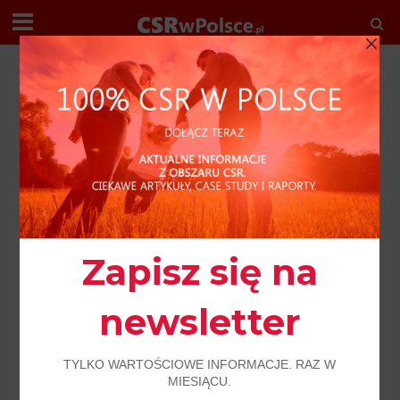
R E D A K C J A P O L E C A
AKTUALNOŚCI
POLSKI ZWIĄZEK FIRM DEWELOPERSKICH
PRO BONO
Związek społecznie
odpowiedzialny, podsumowanie