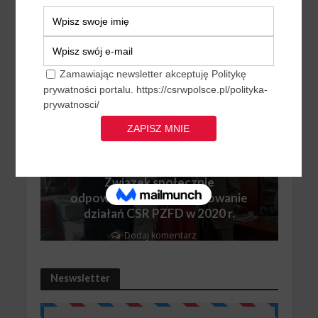
działań CSR PZFD w 2020 r.
Polski Związek Firm Deweloperskich
AKTUALNOŚCI
POLSKI ZWIĄZEK FIRM
DEWELOPERSKICH
PRO BONO
Związek społecznie
odpowiedzialny, podsumowanie
działań CSR PZFD w 2020 r.
Dodaj komentarz
Neswsletter