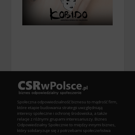
Społeczna odpowiedzialność biznesu to mądrość firm,
które etapie budowania strategii uwzględniają
interesy społeczne i ochronę środowiska, a także
relacje z różnymi grupami interesariuszy. Biznes
Odpowiedzialny Społecznie to między innymi biznes,
który solidaryzuje się z potrzebami społeczeństwa