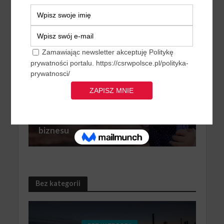
innowacyjne projekty
BEZ KATEGORII
Społeczna odpowiedzialność
biznesu
Bez kategorii