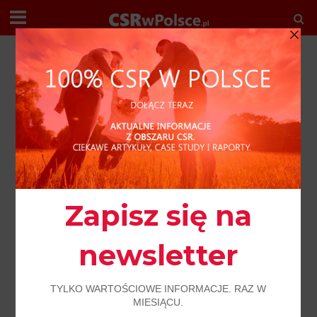
R E D A K C J A P O L E C A
BEZ KATEGORII
PKN ORLEN i NCBR wesprą