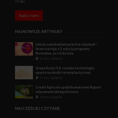
i kraju.
Bądź z nami
NAJNOWSZE ARTYKUŁY
Lekcje samobadania piersi w szkołach –
Avon startuje z 2. edycją programu
Normalne, że ich dotyka
5 czas czytania
Grupa Azoty S.A. rozwija technologie
oparte na skrobi termoplastycznej
5 czas czytania
Credit Agricole opublikował nowy Raport
odpowiedzialnego biznesu
3 czas czytania
NAJCZĘŚCIEJ CZYTANE