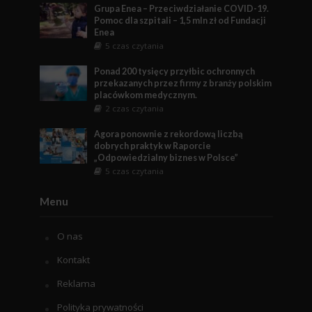
Grupa Enea – Przeciwdziałanie COVID-19.
Pomoc dla szpitali – 1,5 mln zł od Fundacji
Enea
5 czas czytania
Ponad 200 tysięcy przyłbic ochronnych
przekazanych przez firmy z branży polskim
placówkom medycznym.
2 czas czytania
Agora ponownie z rekordową liczbą
dobrych praktyk w Raporcie
„Odpowiedzialny biznes w Polsce”
5 czas czytania
Menu
O nas
Kontakt
Reklama
Polityka prywatności